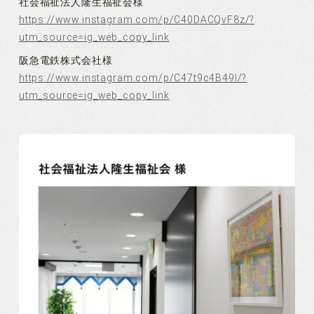
社会福祉法人隆生福祉会様
https://www.instagram.com/p/C40DACQvF8z/?
utm_source=ig_web_copy_link
阪急電鉄株式会社様
https://www.instagram.com/p/C47t9c4B49I/?
utm_source=ig_web_copy_link