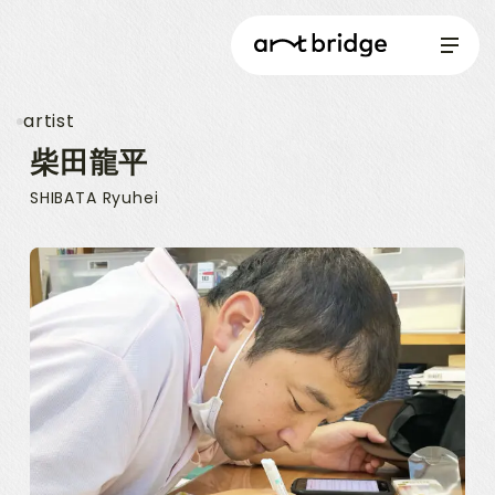
artist
柴田龍平
SHIBATA Ryuhei